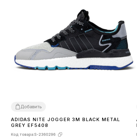
Добавить
ADIDAS NITE JOGGER 3M BLACK METAL
41
42
43
44
45
GREY EF5408
Код товара:
S-2360296