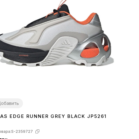
обавить
DAS EDGE RUNNER GREY BLACK JP5261
7
38
39
40
41
42
43
44
овара:
S-2359727