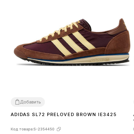
Добавить
ADIDAS SL72 PRELOVED BROWN IE3425
36
37
38
39
41
42
43
44
45
Код товара:
S-2354450