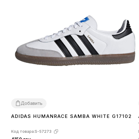
Добавить
ADIDAS HUMANRACE SAMBA WHITE G17102
36
37
38
39
40
41
42
43
44
45
Код товара:
S-57273