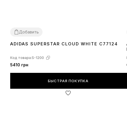
Добавить
ADIDAS SUPERSTAR CLOUD WHITE C77124
36
37
38
40
41
42
43
44
45
Код товара:
S-1200
5410 грн
БЫСТРАЯ ПОКУПКА