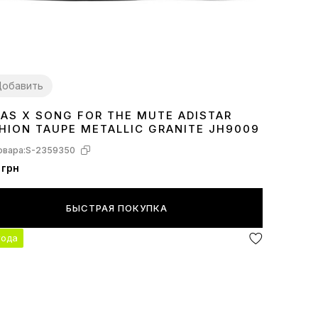
обавить
DAS X SONG FOR THE MUTE ADISTAR
1
42
43
44
45
HION TAUPE METALLIC GRANITE JH9009
овара:
S-2359350
 грн
БЫСТРАЯ ПОКУПКА
года