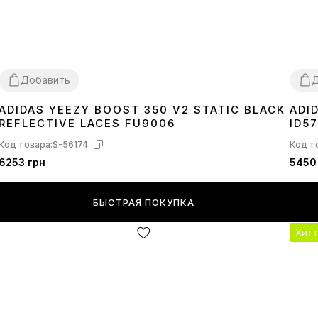
Добавить
Д
ADIDAS YEEZY BOOST 350 V2 STATIC BLACK
ADI
36
37
38
39
40
41
42
43
44
45
46
41
4
REFLECTIVE LACES FU9006
ID5
Код товара:
S-56174
Код т
6253 грн
5450
БЫСТРАЯ ПОКУПКА
Хит 