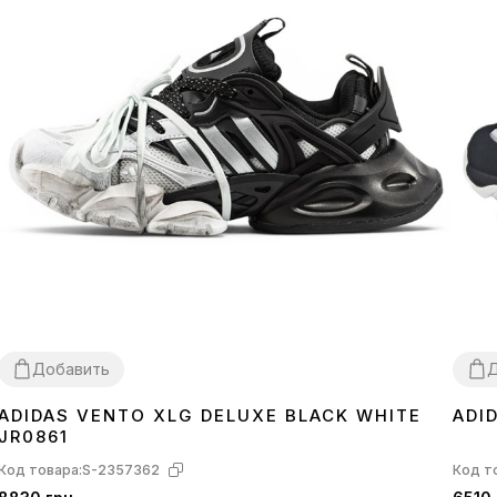
Добавить
Д
ADIDAS VENTO XLG DELUXE BLACK WHITE
ADI
36
37
38
39
40
41
42
43
44
36
3
JR0861
Код товара:
S-2357362
Код т