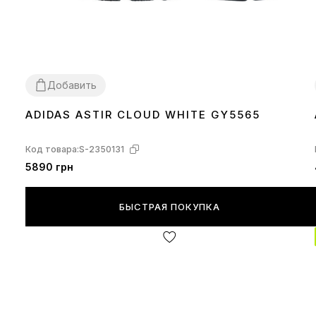
Добавить
ADIDAS ASTIR CLOUD WHITE GY5565
36
37
38
39
40
41
43
44
45
Код товара:
S-2350131
5890 грн
БЫСТРАЯ ПОКУПКА