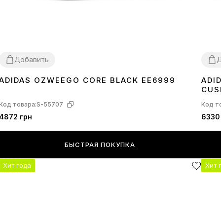
Добавить
Д
ADIDAS OZWEEGO CORE BLACK EE6999
ADI
36
37
38
39
40
43
44
45
40
4
CUS
Код товара:
S-55707
Код т
4872 грн
6330
БЫСТРАЯ ПОКУПКА
Хит года
Хит 