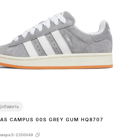
обавить
DAS CAMPUS 00S GREY GUM HQ8707
7
38
39
40
41
43
44
45
овара:
S-2350049