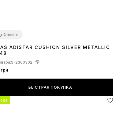
обавить
DAS ADISTAR CUSHION SILVER METALLIC
2
43
44
45
748
овара:
S-2360302
 грн
БЫСТРАЯ ПОКУПКА
года