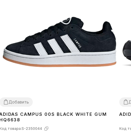
Добавить
Д
ADIDAS CAMPUS 00S BLACK WHITE GUM
ADI
36
37
38
39
40
41
42
43
44
45
36
3
HQ6638
Код товара:
S-2350044
Код т