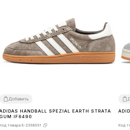
Добавить
Д
ADIDAS HANDBALL SPEZIAL EARTH STRATA
ADI
36
37
38
39
40
41
42
43
45
36
3
GUM IF6490
Код товара:
S-2358551
Код т