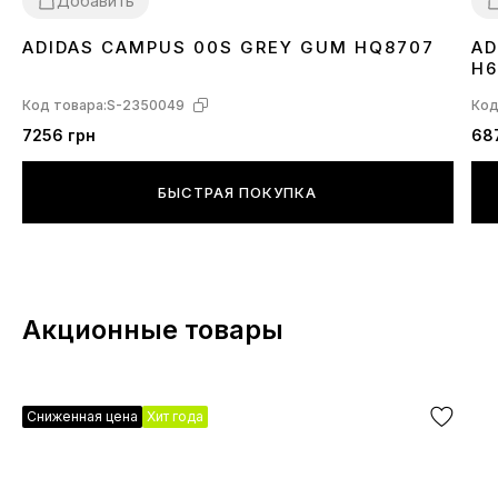
Добавить
ADIDAS CAMPUS 00S GREY GUM HQ8707
AD
36
37
38
39
40
41
43
44
45
3
H6
Код товара:
S-2350049
Код
7256 грн
68
БЫСТРАЯ ПОКУПКА
Акционные товары
Сниженная цена
Хит года