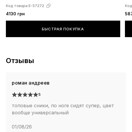
Код товара:
S-57272
Код
4130 грн
58
БЫСТРАЯ ПОКУПКА
Отзывы
роман андреев
5
топовые сники, по ноге сидят супер, цвет
вообще универсальный
01/08/26