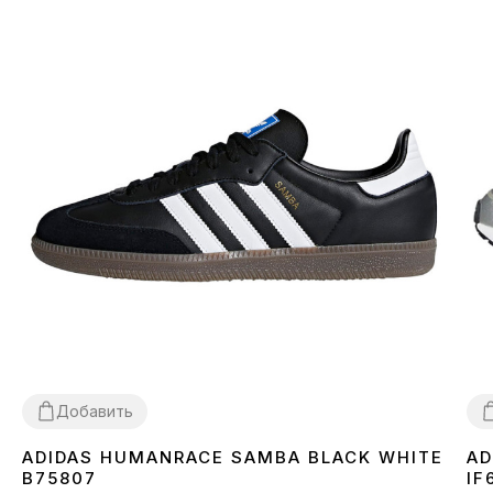
Добавить
ADIDAS HUMANRACE SAMBA BLACK WHITE
AD
36
37
38
39
40
41
42
43
44
45
3
B75807
IF