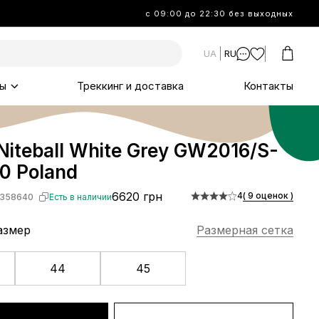
с 09:00 до 22:30 без выходных
UA
RU
ы
Треккинг и доставка
Контакты
Niteball White Grey GW2016/S-
0 Poland
6620 грн
4
( 9 оценок )
358640
Есть в наличии
азмер
Размерная сетка
44
45