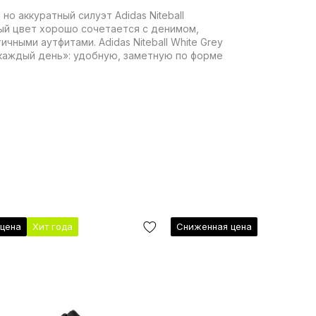
о аккуратный силуэт Adidas Niteball
рый цвет хорошо сочетается с денимом,
чными аутфитами. Adidas Niteball White Grey
 каждый день»: удобную, заметную по форме
цена
Хит года
Сниженная цена