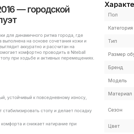
Характ
W2016 — городской
Пол
луэт
Категория
овки для динамичного ритма города, где
Тип
а выполнена на основе сочетания кожи и
выглядит аккуратно и рассчитан на
омогает комфортно проводить в Niteball
Размер об
топу при ходьбе и активных перемещениях.
Бренд
Модель
Материал
ый, устойчивый к повседневному износу,
Сезон
т стабилизировать стопу и делает посадку
комфорта и снижает натирание при
Цвет