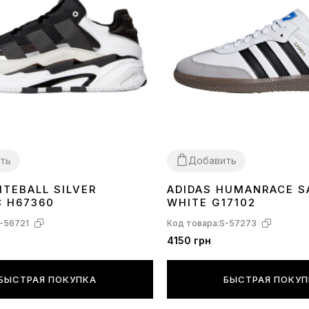
ть
Добавить
ITEBALL SILVER
ADIDAS HUMANRACE 
40
41
42
43
44
45
36
37
38
39
40
41
42
43
44
45
C H67360
WHITE G17102
-56721
Код товара:
S-57273
4150 грн
БЫСТРАЯ ПОКУПКА
БЫСТРАЯ ПОКУ