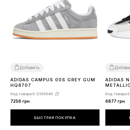
Добавить
Добави
ADIDAS CAMPUS 00S GREY GUM
ADIDAS N
36
37
38
39
40
41
43
44
45
36
37
38
39
HQ8707
METALLI
Код товара:
S-2350049
Код товара:
S
7256 грн
6877 грн
БЫСТРАЯ ПОКУПКА