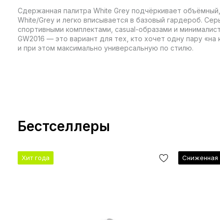
Сдержанная палитра White Grey подчёркивает объёмный, н
White/Grey и легко вписывается в базовый гардероб. Се
спортивными комплектами, casual-образами и минималисти
GW2016 — это вариант для тех, кто хочет одну пару «на
и при этом максимально универсальную по стилю.
Бестселлеры
Хит года
Сниженная 