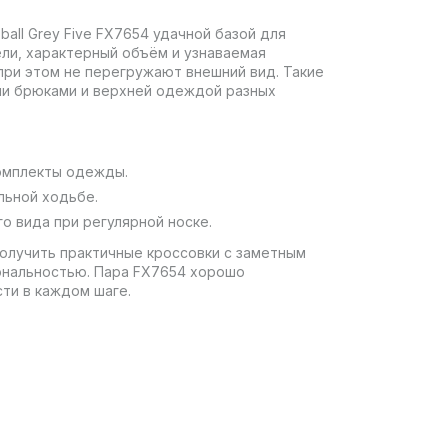
ball Grey Five FX7654 удачной базой для
нели, характерный объём и узнаваемая
при этом не перегружают внешний вид. Такие
ыми брюками и верхней одеждой разных
омплекты одежды.​
ьной ходьбе.​
 вида при регулярной носке.​
т получить практичные кроссовки с заметным
ональностью. Пара FX7654 хорошо
и в каждом шаге.​