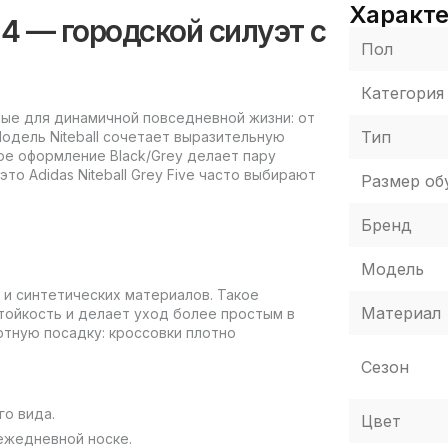
Характ
654 — городской силуэт с
Пол
Категория
анные для динамичной повседневной жизни: от
Тип
одель Niteball сочетает выразительную
ое оформление Black/Grey делает пару
то Adidas Niteball Grey Five часто выбирают
Размер об
Бренд
Модель
и и синтетических материалов. Такое
Материал
тойкость и делает уход более простым в
ртную посадку: кроссовки плотно
Сезон
о вида.​
Цвет
ежедневной носке.​