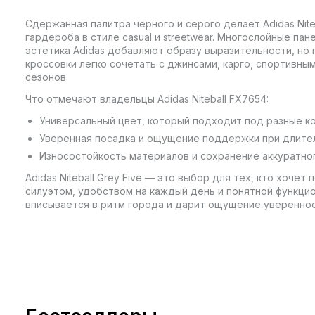
Сдержанная палитра чёрного и серого делает Adidas Nite
гардероба в стиле casual и streetwear. Многослойные па
эстетика Adidas добавляют образу выразительности, но 
кроссовки легко сочетать с джинсами, карго, спортивн
сезонов.
Что отмечают владельцы Adidas Niteball FX7654:
Универсальный цвет, который подходит под разные к
Уверенная посадка и ощущение поддержки при длител
Износостойкость материалов и сохранение аккуратного
Adidas Niteball Grey Five — это выбор для тех, кто хоче
силуэтом, удобством на каждый день и понятной функци
вписывается в ритм города и дарит ощущение уверенност