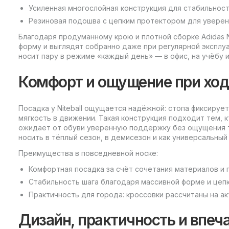
Усиленная многослойная конструкция для стабильност
Резиновая подошва с цепким протектором для уверенн
Благодаря продуманному крою и плотной сборке Adidas N
форму и выглядят собранно даже при регулярной эксплуа
носит пару в режиме «каждый день» — в офис, на учёбу ил
Комфорт и ощущение при ход
Посадка у Niteball ощущается надёжной: стопа фиксируе
мягкость в движении. Такая конструкция подходит тем, к
ожидает от обуви уверенную поддержку без ощущения тяж
носить в тёплый сезон, в демисезон и как универсальный
Преимущества в повседневной носке:
Комфортная посадка за счёт сочетания материалов и п
Стабильность шага благодаря массивной форме и цепк
Практичность для города: кроссовки рассчитаны на ак
Дизайн, практичность и впеч