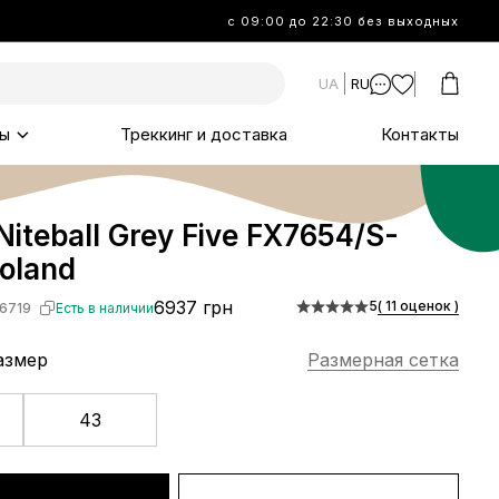
с 09:00 до 22:30 без выходных
UA
RU
ы
Треккинг и доставка
Контакты
Niteball Grey Five FX7654/S-
oland
6937 грн
5
( 11 оценок )
6719
Есть в наличии
азмер
Размерная сетка
43