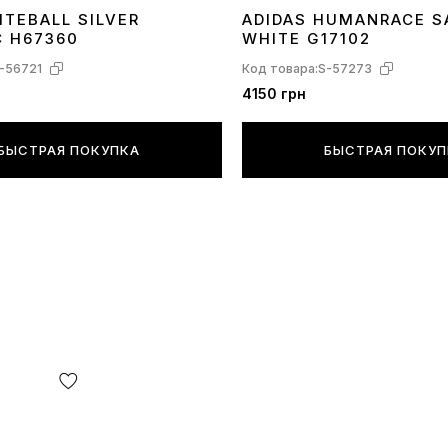
ITEBALL SILVER
ADIDAS HUMANRACE 
40
41
42
43
44
45
36
37
38
39
40
41
42
43
44
45
C H67360
WHITE G17102
-56721
Код товара:
S-57273
4150 грн
БЫСТРАЯ ПОКУПКА
БЫСТРАЯ ПОКУ