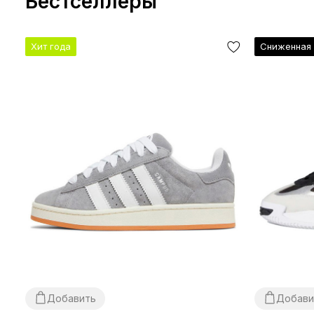
Бестселлеры
Хит года
Сниженная 
Добавить
Добави