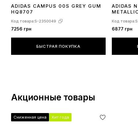
ADIDAS CAMPUS 00S GREY GUM
ADIDAS N
36
37
38
39
40
41
43
44
45
36
37
38
39
HQ8707
METALLI
Код товара:
S-2350049
Код товара:
S
7256 грн
6877 грн
БЫСТРАЯ ПОКУПКА
Акционные товары
Сниженная цена
Хит года