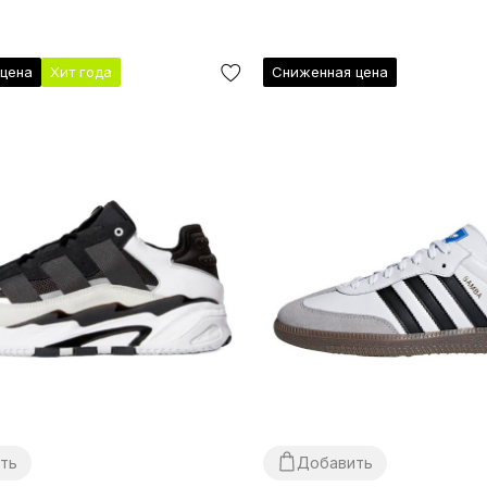
цена
Хит года
Сниженная цена
ть
Добавить