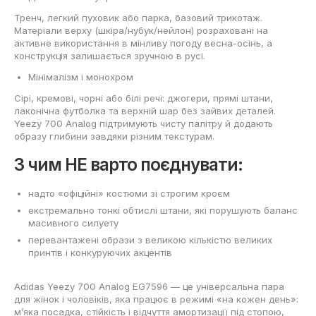
Тренч, легкий пуховик або парка, базовий трикотаж.
Матеріали верху (шкіра/нубук/нейлон) розраховані на
активне використання в мінливу погоду весна-осінь, а
конструкція залишається зручною в русі.
Мінімалізм і монохром
Сірі, кремові, чорні або білі речі: джогери, прямі штани,
лаконічна футболка та верхній шар без зайвих деталей.
Yeezy 700 Analog підтримують чисту палітру й додають
образу глибини завдяки різним текстурам.
З чим НЕ варто поєднувати:
надто «офіційні» костюми зі строгим кроєм
екстремально тонкі обтислі штани, які порушують баланс
масивного силуету
перевантажені образи з великою кількістю великих
принтів і конкуруючих акцентів
Adidas Yeezy 700 Analog EG7596 — це універсальна пара
для жінок і чоловіків, яка працює в режимі «на кожен день»:
м’яка посадка, стійкість і відчуття амортизації під стопою,