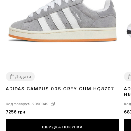
Додати
ADIDAS CAMPUS 00S GREY GUM HQ8707
AD
36
37
38
39
40
41
43
44
45
3
H6
Код товару:
S-2350049
Код
7256 грн
68
ШВИДКА ПОКУПКА