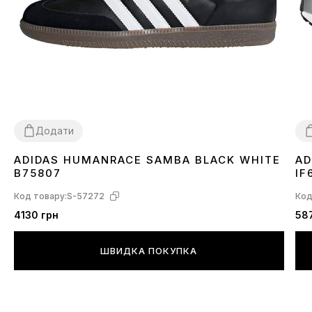
Додати
ADIDAS HUMANRACE SAMBA BLACK WHITE
AD
36
37
38
39
40
41
42
43
44
45
3
B75807
IF
Код товару:
S-57272
Код
4130 грн
58
ШВИДКА ПОКУПКА