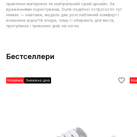
практичні матеріали та нейтральний сірий дизайн. За
враженнями користувачів, Dunk-подібної «строгості» тут
немає — навпаки, модель дає розслаблений комфорт і
впевнене відчуття опори, тому її обирають для міста,
прогулянок і тривалих днів на ногах.
Бестселлери
Новинка
Знижена ціна
Но