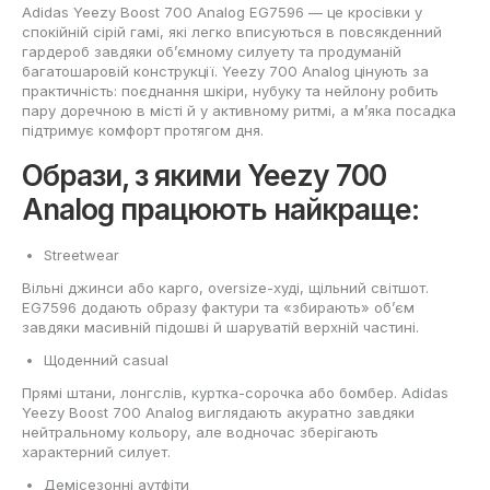
Adidas Yeezy Boost 700 Analog EG7596 — це кросівки у
спокійній сірій гамі, які легко вписуються в повсякденний
гардероб завдяки об’ємному силуету та продуманій
багатошаровій конструкції. Yeezy 700 Analog цінують за
практичність: поєднання шкіри, нубуку та нейлону робить
пару доречною в місті й у активному ритмі, а м’яка посадка
підтримує комфорт протягом дня.
Образи, з якими Yeezy 700
Analog працюють найкраще:
Streetwear
Вільні джинси або карго, oversize-худі, щільний світшот.
EG7596 додають образу фактури та «збирають» об’єм
завдяки масивній підошві й шаруватій верхній частині.
Щоденний casual
Прямі штани, лонгслів, куртка-сорочка або бомбер. Adidas
Yeezy Boost 700 Analog виглядають акуратно завдяки
нейтральному кольору, але водночас зберігають
характерний силует.
Демісезонні аутфіти