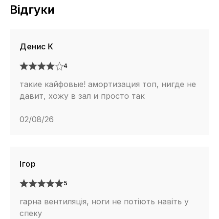
Відгуки
Денис К
4
такие кайфовые! амортизация топ, нигде не
давит, хожу в зал и просто так
02/08/26
Ігор
5
гарна вентиляція, ноги не потіють навіть у
спеку