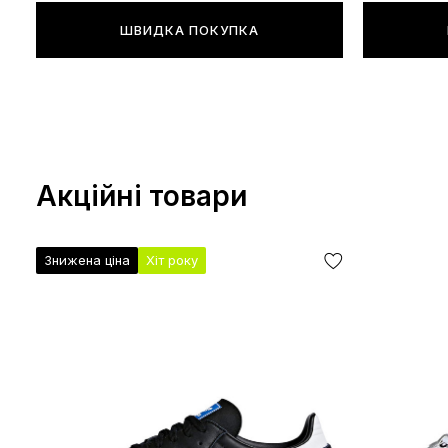
ШВИДКА ПОКУПКА
Акційні товари
Знижена ціна
Хіт року