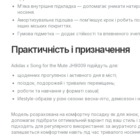
М’яка внутрішня підкладка — допомагає уникати натир
носіння.
Амортизувальна підошва — пом’якшує крок і робить по
інших міських покриттях.
Гумова підметка — додає стійкості та впевненого зче
Практичність і призначення
Adidas x Song for the Mute JH9009 підійдуть для:
щоденних прогулянок і активного дня в місті;
поїздок, подорожей і тривалих переміщень;
роботи та навчання у форматі casual;
lifestyle-образів у різні сезони: весна–літо, демісезон і
Модель розрахована на комфортну посадку як для жінок, та
допомагає підібрати оптимальний варіант під ваш стиль і
підходять для регулярного використання: за акуратного 
залишається комфортним навіть під час тривалого носіння