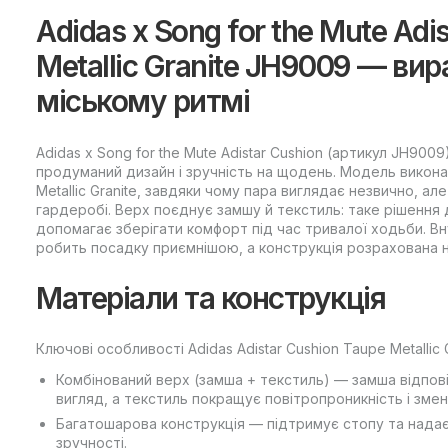
Adidas x Song for the Mute Adi
Metallic Granite JH9009 — ви
міському ритмі
Adidas x Song for the Mute Adistar Cushion (артикул JH9009
продуманий дизайн і зручність на щодень. Модель виконан
Metallic Granite, завдяки чому пара виглядає незвично, 
гардеробі. Верх поєднує замшу й текстиль: таке рішення
допомагає зберігати комфорт під час тривалої ходьби. Вн
робить посадку приємнішою, а конструкція розрахована на
Матеріали та конструкція
Ключові особливості Adidas Adistar Cushion Taupe Metallic G
Комбінований верх (замша + текстиль) — замша відповід
вигляд, а текстиль покращує повітропроникність і змен
Багатошарова конструкція — підтримує стопу та надає
зручності.