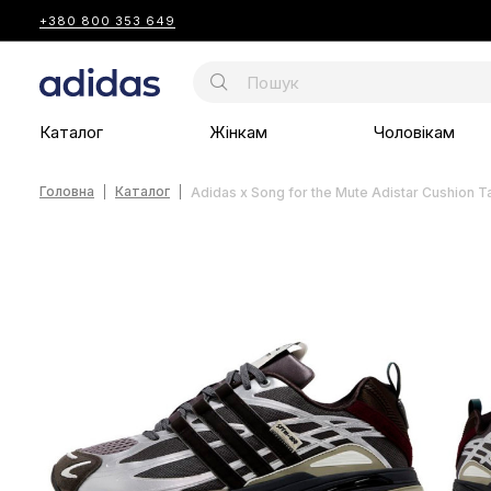
+380 800 353 649
Каталог
Жінкам
Чоловікам
Головна
Каталог
Adidas x Song for the Mute Adistar Cushion T