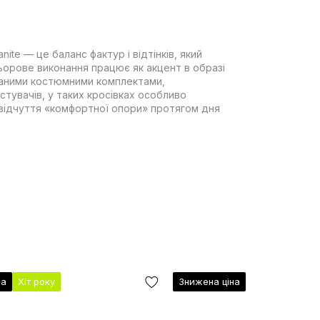
anite — це баланс фактур і відтінків, який
ьорове виконання працює як акцент в образі
маними костюмними комплектами,
тувачів, у таких кросівках особливо
а відчуття «комфортної опори» протягом дня
на
Хіт року
Знижена ціна