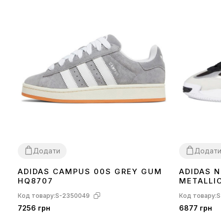
Додати
Додат
ADIDAS CAMPUS 00S GREY GUM
ADIDAS N
36
37
38
39
40
41
43
44
45
36
37
38
39
HQ8707
METALLI
Код товару:
S-2350049
Код товару:
S
7256 грн
6877 грн