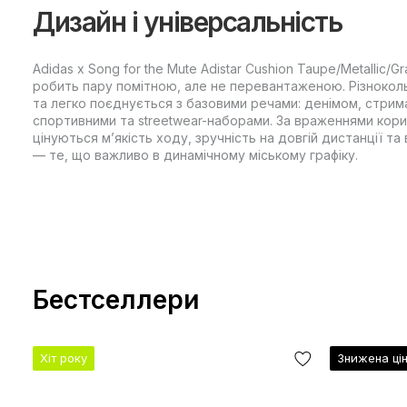
Дизайн і універсальність
Adidas x Song for the Mute Adistar Cushion Taupe/Metallic/Gr
робить пару помітною, але не перевантаженою. Різнокол
та легко поєднується з базовими речами: денімом, стри
спортивними та streetwear-наборами. За враженнями корис
цінуються м’якість ходу, зручність на довгій дистанції т
— те, що важливо в динамічному міському графіку.
Бестселлери
Хіт року
Знижена ці