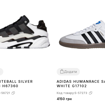
и
Додати
ITEBALL SILVER
ADIDAS HUMANRACE 
40
41
42
43
44
45
36
37
38
39
40
41
42
43
44
45
C H67360
WHITE G17102
-56721
Код товару:
S-57273
4150 грн