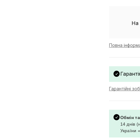
На 
Повна інформ
Гаранті
Гарантійні зо
Обмін т
14 днів (
України 