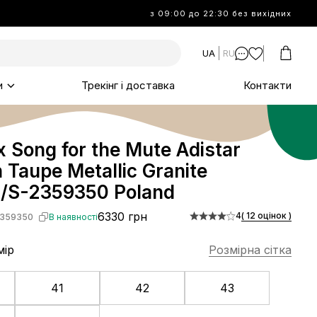
з 09:00 до 22:30 без вихідних
UA
RU
и
Трекінг і доставка
Контакти
x Song for the Mute Adistar
 Taupe Metallic Granite
/S-2359350 Poland
6330 грн
4
( 12 оцінок )
359350
В наявності
мір
Розмірна сітка
41
42
43