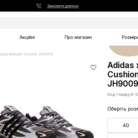
Замовити дзвінок
Акційні
Про магазин
Розмір
aupe Metallic Granite JH9009
Adidas 
Cushion
JH9009
Код товару:
S-2
Оберіть роз
40