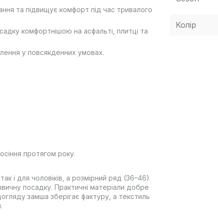
ання та підвищує комфорт під час тривалого
Колір
садку комфортнішою на асфальті, плитці та
плення у повсякденних умовах.
 носіння протягом року.
к і для чоловіків, а розмірний ряд (36–46)
 звичну посадку. Практичні матеріали добре
догляду замша зберігає фактуру, а текстиль
.