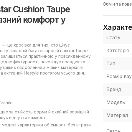
Обмін та пов
star Cushion Taupe
разний комфорт у
Характ
Стать
) — це кросівки для тих, хто цінує
Категорія
а у складній багатошаровій палітрі Taupe
але залишається практичною у повсякденному
 додає фактурності, покращує посадку та
Тип
утрішнє оздоблення з м’яких матеріалів
 активний lifestyle протягом усього дня.
Розмір взу
Бренд
Модель
ranite:
ає за стійкість форми й охайний зовнішній
Матеріал
шує відчуття важкості.
 моделі характерної об’ємності без втрати
Сезон