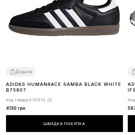
Додати
ADIDAS HUMANRACE SAMBA BLACK WHITE
AD
36
37
38
39
40
41
42
43
44
45
3
B75807
IF
Код товару:
S-57272
Код
4130 грн
58
ШВИДКА ПОКУПКА