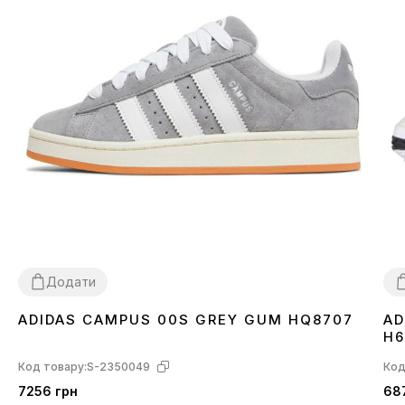
Додати
ADIDAS CAMPUS 00S GREY GUM HQ8707
AD
36
37
38
39
40
41
43
44
45
3
H6
Код товару:
S-2350049
Код
7256 грн
68