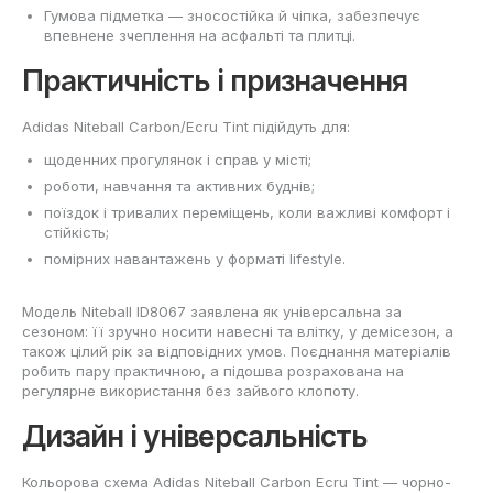
Гумова підметка — зносостійка й чіпка, забезпечує
впевнене зчеплення на асфальті та плитці.
Практичність і призначення
Adidas Niteball Carbon/Ecru Tint підійдуть для:
щоденних прогулянок і справ у місті;
роботи, навчання та активних буднів;
поїздок і тривалих переміщень, коли важливі комфорт і
стійкість;
помірних навантажень у форматі lifestyle.
Модель Niteball ID8067 заявлена як універсальна за
сезоном: її зручно носити навесні та влітку, у демісезон, а
також цілий рік за відповідних умов. Поєднання матеріалів
робить пару практичною, а підошва розрахована на
регулярне використання без зайвого клопоту.
Дизайн і універсальність
Кольорова схема Adidas Niteball Carbon Ecru Tint — чорно-