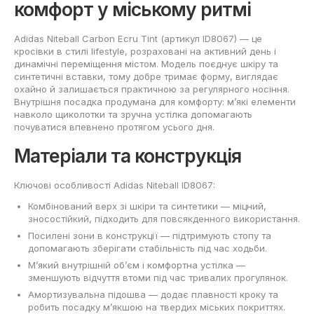
комфорт у міському ритмі
Adidas Niteball Carbon Ecru Tint (артикул ID8067) — це
кросівки в стилі lifestyle, розраховані на активний день і
динамічні переміщення містом. Модель поєднує шкіру та
синтетичні вставки, тому добре тримає форму, виглядає
охайно й залишається практичною за регулярного носіння.
Внутрішня посадка продумана для комфорту: м’які елементи
навколо щиколотки та зручна устілка допомагають
почуватися впевнено протягом усього дня.
Матеріали та конструкція
Ключові особливості Adidas Niteball ID8067:
Комбінований верх зі шкіри та синтетики — міцний,
зносостійкий, підходить для повсякденного використання.
Посилені зони в конструкції — підтримують стопу та
допомагають зберігати стабільність під час ходьби.
М’який внутрішній об’єм і комфортна устілка —
зменшують відчуття втоми під час тривалих прогулянок.
Амортизувальна підошва — додає плавності кроку та
робить посадку м’якшою на твердих міських покриттях.