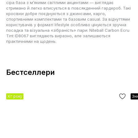
сіра база з м’якими світлими акцентами — виглядає
стримано й легко вписується в повсякденний гардероб. Такі
кросівки добре поєднуються з джинсами, карго,
спортивними комплектами та базовим casual. За відчуттями
користувачів у форматі lifestyle особливо цінуються зручна
посадка та візуальна «зібраність» пари: Niteball Carbon Ecru
Tint ID8067 виглядають виразно, але залишаються
практичними на щодень.
Бестселлери
Хіт року
Зни