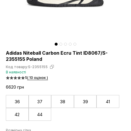
Adidas Niteball Carbon Ecru Tint ID8067/S-
2355155 Poland
Код товару:
S-2355155
В наявності
5
( 10 оцінок )
6620 грн
36
37
38
39
41
42
44
Розмірна сітка