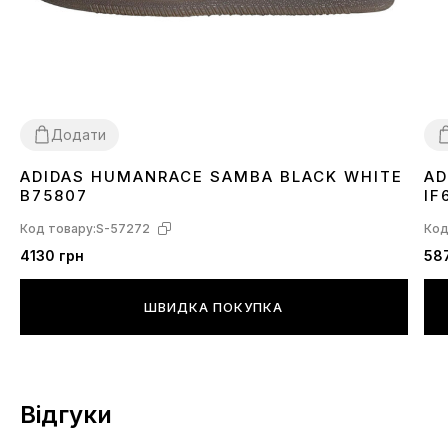
Додати
ADIDAS HUMANRACE SAMBA BLACK WHITE
AD
36
37
38
39
40
41
42
43
44
45
3
B75807
IF
Код товару:
S-57272
Код
4130 грн
58
ШВИДКА ПОКУПКА
Відгуки