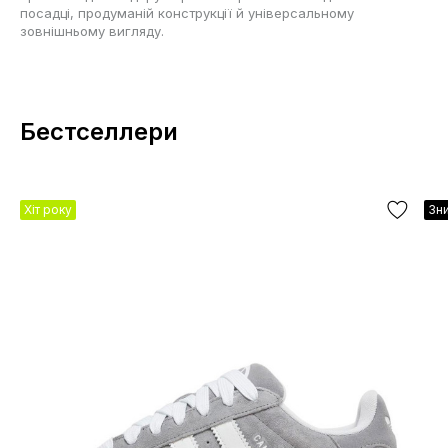
посадці, продуманій конструкції й універсальному
зовнішньому вигляду.
Бестселлери
Хіт року
Зни