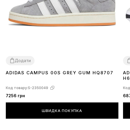
Додати
ADIDAS CAMPUS 00S GREY GUM HQ8707
AD
36
37
38
39
40
41
43
44
45
3
H6
Код товару:
S-2350049
Код
7256 грн
68
ШВИДКА ПОКУПКА