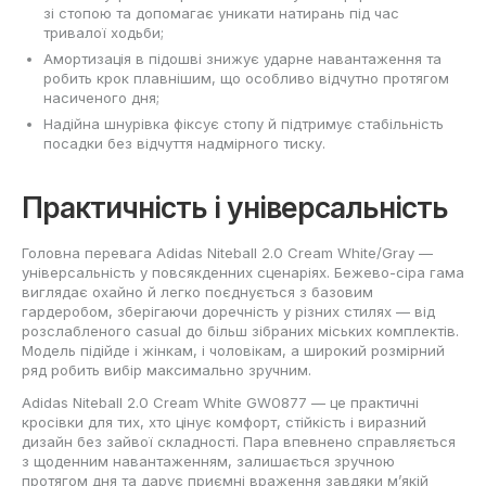
зі стопою та допомагає уникати натирань під час
тривалої ходьби;
Амортизація в підошві знижує ударне навантаження та
робить крок плавнішим, що особливо відчутно протягом
насиченого дня;
Надійна шнурівка фіксує стопу й підтримує стабільність
посадки без відчуття надмірного тиску.
Практичність і універсальність
Головна перевага Adidas Niteball 2.0 Cream White/Gray —
універсальність у повсякденних сценаріях. Бежево-сіра гама
виглядає охайно й легко поєднується з базовим
гардеробом, зберігаючи доречність у різних стилях — від
розслабленого casual до більш зібраних міських комплектів.
Модель підійде і жінкам, і чоловікам, а широкий розмірний
ряд робить вибір максимально зручним.
Adidas Niteball 2.0 Cream White GW0877 — це практичні
кросівки для тих, хто цінує комфорт, стійкість і виразний
дизайн без зайвої складності. Пара впевнено справляється
з щоденним навантаженням, залишається зручною
протягом дня та дарує приємні враження завдяки м’якій