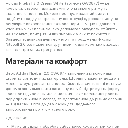
Adidas Niteball 2.0 Cream White (артикул GW0877) — це
кросівки, створені для динамічного міського ритму та
щоденного носіння. Модель поєднує виразний силует,
надійну посадку та практичну конструкцію, розраховану на
регулярне використання. Основа пари — міцна підошва з
упевненим зчепленням, яка допомагає відчувати стійкість
на асфальті, плитці та інших типових міських покриттях.
Завдяки збалансованій геометрії та продуманій фіксації,
Niteball 2.0 залишаються зручними як для коротких виходів,
так і для тривалих прогулянок.
Матеріали та комфорт
Верх Adidas Niteball 2.0 GW0877 виконаний із комбінації
шкіри та синтетичних матеріалів. Шкіряні елементи додають
моделі структурності та зносостійкості, а синтетичні вставки
допомагають зменшити загальну вагу й підтримують форму
кросівок під час активного носіння. Таке поєднання робить
пару практичною в догляді та адаптованою до різних сезонів
— від весни й літа до демісезону та щоденного
використання протягом усього року.
Додатково:
М’яка внутрішня обробка забезпечує комфортний контакт