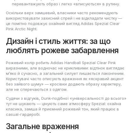
перевантажують образ і легко «вписуються» в рутину.
Оскільки верх замшевий, власники часто рекомендують
використовувати захисний спрей і не відкладати чистку —
це помітно подовжує охайний вигляд Adidas Spezial Clear
Pink Arctic Night.
Дизайн і стиль життя: за що
люблять рожеве забарвлення
Рожевий колір робить Adidas Handball Spezial Clear Pink
виразними, але водночас не крикливими: відтінок виглядає
м’яко й сучасно, а загальний силует лишається лаконічним.
Користувачі часто описують враження як «яскравий акцент
без зайвого шуму» — кросівки додають образу характеру,
але не сперечаються з одягом.
Судячи з відгуків, Dunk-подібної «універсальності до всього»
тут не шукають — цінують саме атмосферу Spezial: охайна
класика, замша й приємний рожевий тон, який працює в
casual-гардеробі.
Загальне враження