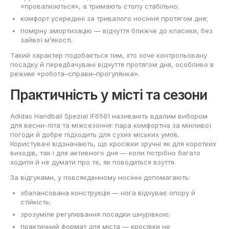
«провалюються», а тримають стопу стабільно;
комфорт усередині за тривалого носіння протягом дня;
помірну амортизацію — відчуття ближче до класики, без
зайвої м’якості.
Такий характер подобається тим, хто хоче контрольовану
посадку й передбачувані відчуття протягом дня, особливо в
режимі «робота–справи–прогулянка».
Практичність у місті та сезони
Adidas Handball Spezial IF6561 називають вдалим вибором
для весни-літа та міжсезоння: пара комфортна за мінливої
погоди й добре підходить для сухих міських умов.
Користувачі відзначають, що кросівки зручні як для коротких
виходів, так і для активного дня — коли потрібно багато
ходити й не думати про те, як поводиться взуття.
За відгуками, у повсякденному носінні допомагають:
збалансована конструкція — нога відчуває опору й
стійкість;
зрозуміле регулювання посадки шнурівкою;
практичний формат для міста — кросівки не