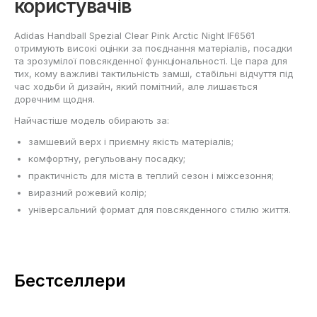
користувачів
Adidas Handball Spezial Clear Pink Arctic Night IF6561
отримують високі оцінки за поєднання матеріалів, посадки
та зрозумілої повсякденної функціональності. Це пара для
тих, кому важливі тактильність замші, стабільні відчуття під
час ходьби й дизайн, який помітний, але лишається
доречним щодня.
Найчастіше модель обирають за:
замшевий верх і приємну якість матеріалів;
комфортну, регульовану посадку;
практичність для міста в теплий сезон і міжсезоння;
виразний рожевий колір;
універсальний формат для повсякденного стилю життя.
Бестселлери