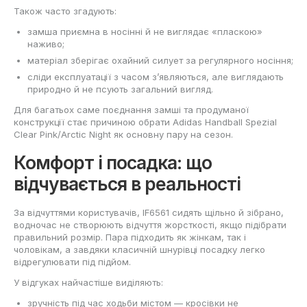
Також часто згадують:
замша приємна в носінні й не виглядає «пласкою»
наживо;
матеріал зберігає охайний силует за регулярного носіння;
сліди експлуатації з часом з’являються, але виглядають
природно й не псують загальний вигляд.
Для багатьох саме поєднання замші та продуманої
конструкції стає причиною обрати Adidas Handball Spezial
Clear Pink/Arctic Night як основну пару на сезон.
Комфорт і посадка: що
відчувається в реальності
За відчуттями користувачів, IF6561 сидять щільно й зібрано,
водночас не створюють відчуття жорсткості, якщо підібрати
правильний розмір. Пара підходить як жінкам, так і
чоловікам, а завдяки класичній шнурівці посадку легко
відрегулювати під підйом.
У відгуках найчастіше виділяють:
зручність під час ходьби містом — кросівки не