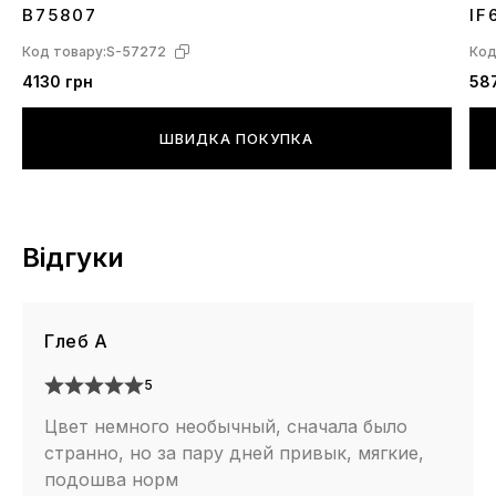
36
37
38
39
40
41
42
43
44
45
3
B75807
IF
Код товару:
S-57272
Код
4130 грн
58
ШВИДКА ПОКУПКА
Відгуки
Глеб А
5
Цвет немного необычный, сначала было
странно, но за пару дней привык, мягкие,
подошва норм