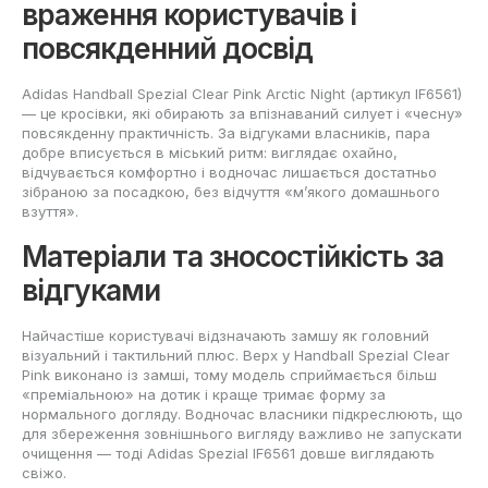
враження користувачів і
повсякденний досвід
Adidas Handball Spezial Clear Pink Arctic Night (артикул IF6561)
— це кросівки, які обирають за впізнаваний силует і «чесну»
повсякденну практичність. За відгуками власників, пара
добре вписується в міський ритм: виглядає охайно,
відчувається комфортно і водночас лишається достатньо
зібраною за посадкою, без відчуття «м’якого домашнього
взуття».
Матеріали та зносостійкість за
відгуками
Найчастіше користувачі відзначають замшу як головний
візуальний і тактильний плюс. Верх у Handball Spezial Clear
Pink виконано із замші, тому модель сприймається більш
«преміальною» на дотик і краще тримає форму за
нормального догляду. Водночас власники підкреслюють, що
для збереження зовнішнього вигляду важливо не запускати
очищення — тоді Adidas Spezial IF6561 довше виглядають
свіжо.