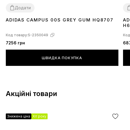
Додати
ADIDAS CAMPUS 00S GREY GUM HQ8707
AD
36
37
38
39
40
41
43
44
45
3
H6
Код товару:
S-2350049
Код
7256 грн
68
ШВИДКА ПОКУПКА
Акційні товари
Знижена ціна
Хіт року