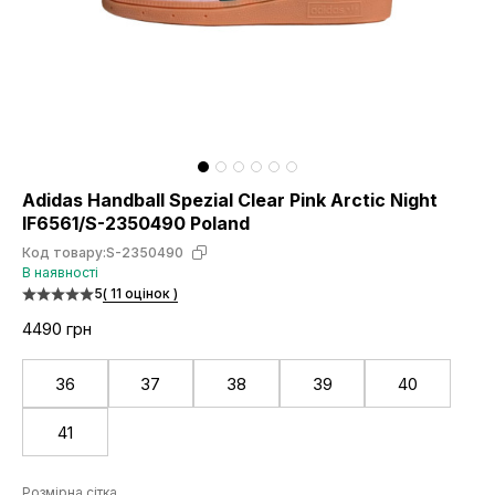
Adidas Handball Spezial Clear Pink Arctic Night
IF6561/S-2350490 Poland
Код товару:
S-2350490
В наявності
5
( 11 оцінок )
4490 грн
36
37
38
39
40
41
Розмірна сітка