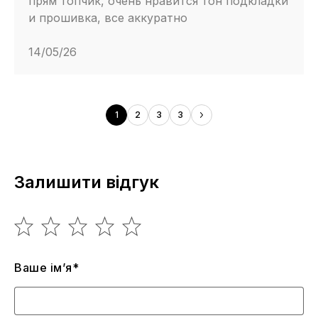
прям топчик, очень нравится тон подкладки
и прошивка, все аккуратно
14/05/26
1
2
3
3
Залишити відгук
Ваше ім’я*